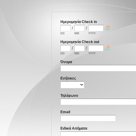
Ημερομηνία Check in
/
/
DD
MM
YYYY
Ημερομηνία Check out
/
/
DD
MM
YYYY
Όνομα
Ενήλικες
Τηλέφωνο
Email
Ειδικά Αιτήματα