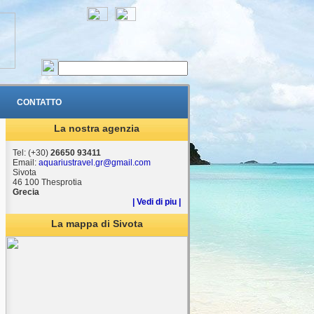
CONTATTO
La nostra agenzia
Tel: (+30)
26650 93411
Email:
aquariustravel.gr@gmail.com
Sivota
46 100 Thesprotia
Grecia
| Vedi di piu |
La mappa di Sivota