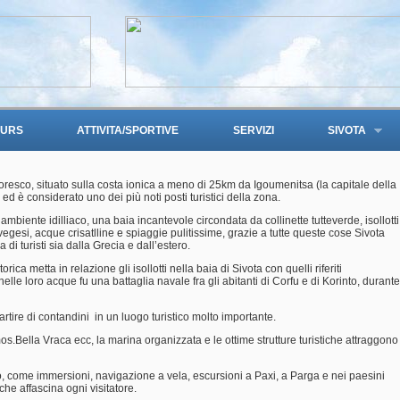
OURS
ATTIVITA/SPORTIVE
SERVIZI
SIVOTA
toresco, situato sulla costa ionica a meno di 25km da Igoumenitsa (la capitale della
 ed è considerato uno dei più noti posti turistici della zona.
 ambiente idilliaco, una baia incantevole circondata da collinette tutteverde, isollotti
rvegesi, acque crisatlline e spiaggie pulitissime, grazie a tutte queste cose Sivota
 di turisti sia dalla Grecia e dall’estero.
rica metta in relazione gli isollotti nella baia di Sivota con quelli riferiti
lle loro acque fu una battaglia navale fra gli abitanti di Corfu e di Korinto, durante
artire di contandini in un luogo turistico molto importante.
Bella Vraca ecc, la marina organizzata e le ottime strutture turistiche attraggono
to, come immersioni, navigazione a vela, escursioni a Paxi, a Parga e nei paesini
che affascina ogni visitatore.