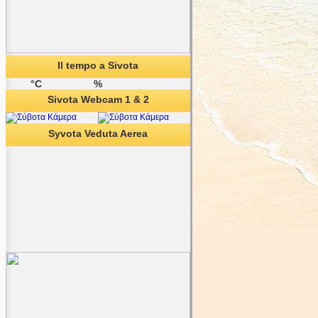
Il tempo a Sivota
°C
%
Sivota Webcam 1 & 2
Syvota Veduta Aerea