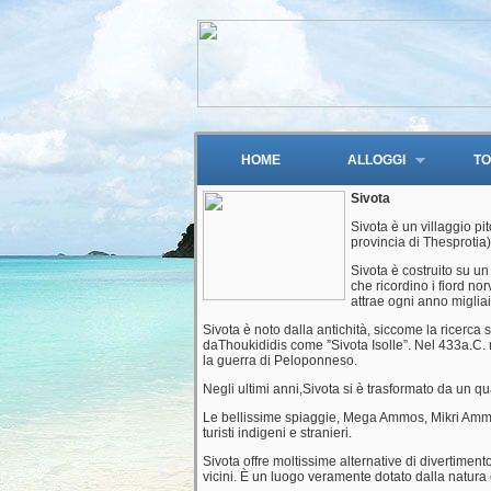
HOME
ALLOGGI
T
Sivota
Sivota è un villaggio pi
provincia di Thesprotia)
Sivota è costruito su un
che ricordino i fiord no
attrae ogni anno migliaia
Sivota è noto dalla antichità, siccome la ricerca sto
daThoukididis come ˮSivota Isolle”. Nel 433a.C. ne
la guerra di Peloponneso.
Negli ultimi anni,Sivota si è trasformato da un qu
Le bellissime spiaggie, Mega Ammos, Mikri Ammos.
turisti indigeni e stranieri.
Sivota offre moltissime alternative di divertimen
vicini. È un luogo veramente dotato dalla natura 