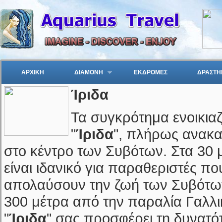
ΑΡΧΙΚΗ
ΔΙΑΜΟΝΗ
ΕΚΔΡΟΜΕΣ
ΔΡΑΣΤΗ
Ίριδα
Τα συγκρότημα ενοικι
"
Ίριδα
", πλήρως ανακαι
στο κέντρο των Συβότων. Στα 30 μ
είναι ιδανικό για παραθεριστές π
απολαύσουν την ζωή των Συβότω
300 μέτρα από την παραλία Γαλλι
"
Ίριδα
" σας προσφέρει τη δυνατό