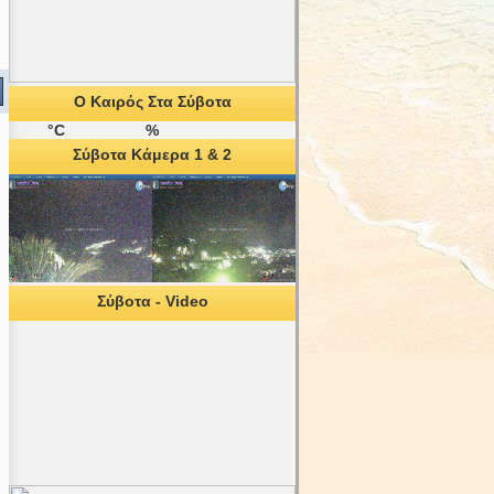
Ο Καιρός Στα Σύβοτα
°C
%
Σύβοτα Κάμερα 1 & 2
Σύβοτα - Video