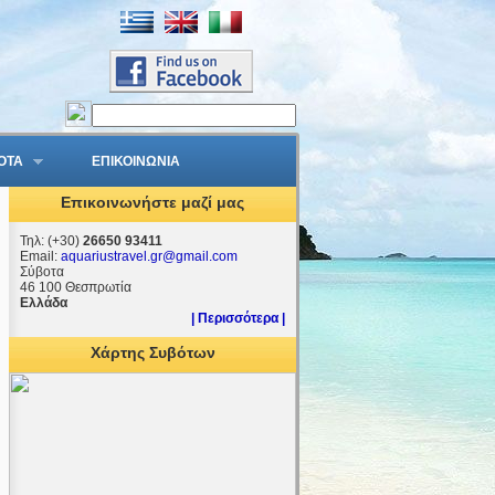
ΟΤΑ
ΕΠΙΚΟΙΝΩΝΙΑ
Επικοινωνήστε μαζί μας
Τηλ: (+30)
26650 93411
Email:
aquariustravel.gr@gmail.com
Σύβοτα
46 100 Θεσπρωτία
Ελλάδα
| Περισσότερα |
Χάρτης Συβότων